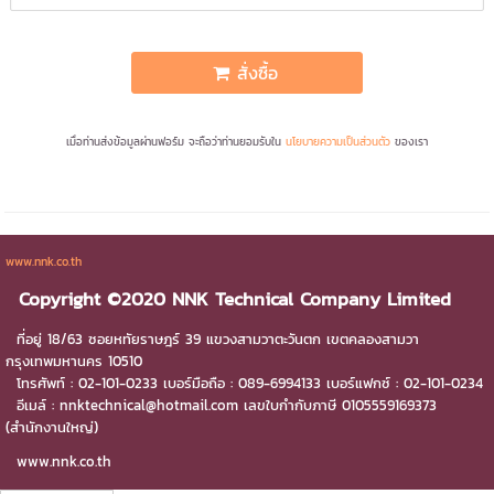
สั่งซื้อ
เมื่อท่านส่งข้อมูลผ่านฟอร์ม จะถือว่าท่านยอมรับใน
นโยบายความเป็นส่วนตัว
ของเรา
www.nnk.co.th
Copyright ©2020 NNK Technical Company Limited
ที่อยู่ 18/63 ซอยหทัยราษฎร์ 39 แขวงสามวาตะวันตก เขตคลองสามวา
กรุงเทพมหานคร 10510
โทรศัพท์ : 02-101-0233 เบอร์มือถือ :
089-6994133
เบอร์แฟกซ์ : 02-101-0234
อีเมล์ : nnktechnical@hotmail.com เลขใบกำกับภาษี 0105559169373
(สำนักงานใหญ่)
www.nnk.co.th