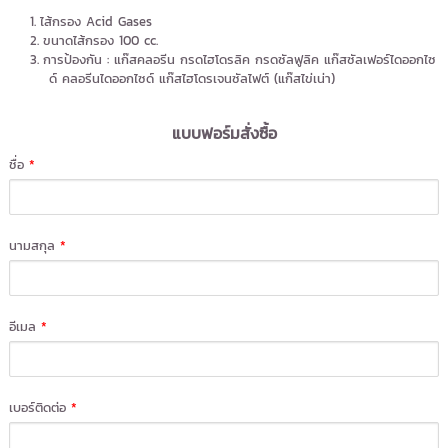
ไส้กรอง Acid Gases
ขนาดไส้กรอง 100 cc.
การป้องกัน : แก๊สคลอรีน กรดไฮโดรลิค กรดซัลฟูลิค แก๊สซัลเฟอร์ไดออกไซ
ด์ คลอรีนไดออกไซด์ แก๊สไฮโดรเจนซัลไฟต์ (แก๊สไข่เน่า)
แบบฟอร์มสั่งซื้อ
ชื่อ
*
นามสกุล
*
อีเมล
*
เบอร์ติดต่อ
*