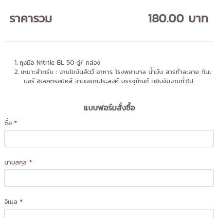
ราคารวม
180.00 บาท
ถุงมือ Nitrile BL 50 ดู่/ กล่อง
เหมาะสำหรับ : งานไขมันสัตว์ อาหาร โรงพยาบาล น้ำมัน สารทำละลาย ทินเ
นอร์ อิเลคทรอนิคส์ งานเอนกประสงค์ บรรจุภัณฑ์ หยิบจับงานทั่วไป
แบบฟอร์มสั่งซื้อ
ชื่อ
*
นามสกุล
*
อีเมล
*