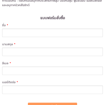
การป้องกัน : ตลับกรองอนุภาคประสิทธิภาพสูง ป้องกันฝุ่น ฟูมละออง แอสเบสตอส
และอนุภาคนิวคลีโอไทด์
แบบฟอร์มสั่งซื้อ
ชื่อ
*
นามสกุล
*
อีเมล
*
เบอร์ติดต่อ
*